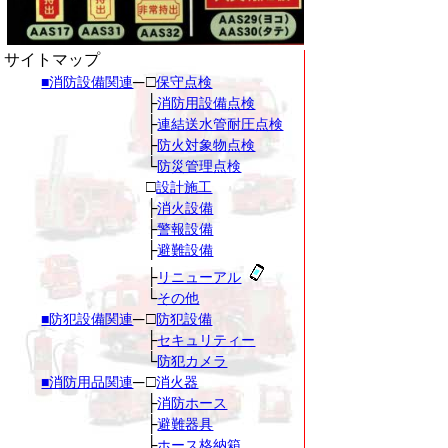
サイトマップ
─
□
■消防設備関連
保守点検
├
消防用設備点検
├
連結送水管耐圧点検
├
防火対象物点検
└
防災管理点検
□
設計施工
├
消火設備
├
警報設備
├
避難設備
├
リニューアル
└
その他
─
□
■防犯設備関連
防犯設備
├
セキュリティー
└
防犯カメラ
─
□
■消防用品関連
消火器
├
消防ホース
├
避難器具
├
ホース格納箱