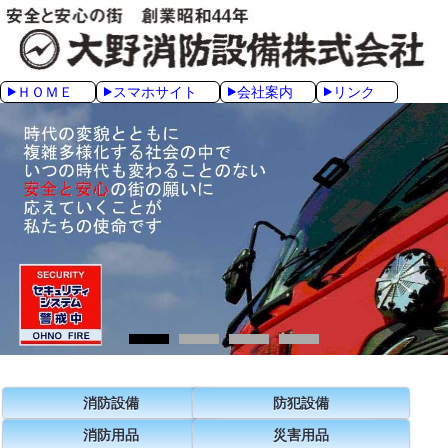
ＨＯＭＥ
スマホサイト
会社案内
リンク
消防設備
防犯設備
消防用品
災害用品