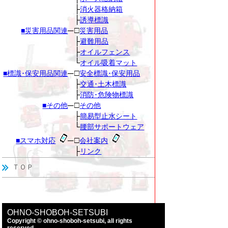
├
消火器格納箱
├
誘導標識
─
□
■災害用品関連
災害用品
├
避難用品
├
オイルフェンス
└
オイル吸着マット
─
□
■標識･保安用品関連
安全標識･保安用品
├
交通･土木標識
├
消防･危険物標識
─
□
■その他
その他
├
簡易型止水シート
└
腰部サポートウェア
─
□
■スマホ対応
会社案内
├
リンク
ＴＯＰ
OHNO-SHOBOH-SETSUBI
Copyright © ohno-shoboh-setsubi, all rights